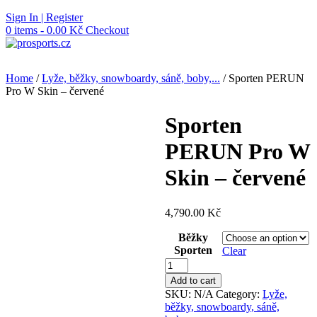
Skip
Sign In | Register
to
0 items - 0.00 Kč
Checkout
content
Home
/
Lyže, běžky, snowboardy, sáně, boby,...
/ Sporten PERUN
Pro W Skin – červené
Sporten
PERUN Pro W
Skin – červené
4,790.00
Kč
Běžky
Sporten
Clear
Sporten
PERUN
Add to cart
Pro
SKU:
N/A
Category:
Lyže,
W
běžky, snowboardy, sáně,
Skin