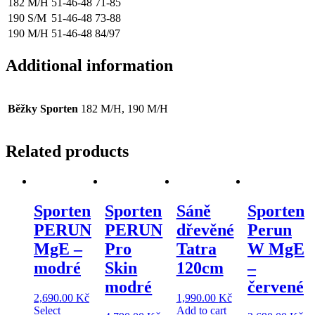
182 M/H
51-46-48
71-85
190 S/M
51-46-48
73-88
190 M/H
51-46-48
84/97
Additional information
Běžky Sporten
182 M/H, 190 M/H
Related products
Sporten
Sporten
Sáně
Sporten
PERUN
PERUN
dřevěné
Perun
MgE –
Pro
Tatra
W MgE
modré
Skin
120cm
–
modré
červené
2,690.00
Kč
1,990.00
Kč
Select
Add to cart