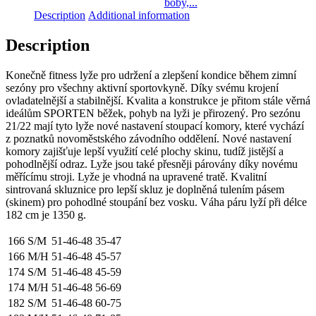
boby,...
-
Description
Additional information
červené
quantity
Description
Konečně fitness lyže pro udržení a zlepšení kondice během zimní
sezóny pro všechny aktivní sportovkyně. Díky svému krojení
ovladatelnější a stabilnější. Kvalita a konstrukce je přitom stále věrná
ideálům SPORTEN běžek, pohyb na lyži je přirozený. Pro sezónu
21/22 mají tyto lyže nové nastavení stoupací komory, které vychází
z poznatků novoměstského závodního oddělení. Nové nastavení
komory zajišťuje lepší využití celé plochy skinu, tudíž jistější a
pohodlnější odraz. Lyže jsou také přesněji párovány díky novému
měřícímu stroji. Lyže je vhodná na upravené tratě. Kvalitní
sintrovaná skluznice pro lepší skluz je doplněná tulením pásem
(skinem) pro pohodlné stoupání bez vosku. Váha páru lyží při délce
182 cm je 1350 g.
166 S/M
51-46-48
35-47
166 M/H
51-46-48
45-57
174 S/M
51-46-48
45-59
174 M/H
51-46-48
56-69
182 S/M
51-46-48
60-75