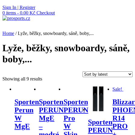
Skip
Sign In | Register
to
0 items - 0.00 Kč
Checkout
content
Home
/ Lyže, běžky, snowboardy, sáně, boby,...
Lyže, běžky, snowboardy, sáně,
boby,...
Showing all 9 results
Sale!
Sporten
Sporten
Sporten
Blizza
Perun
PERUN
PERUN
PHOE
W
MgE
Pro
R14
Sporten
MgE
–
W
PRO
PERUN
–
modré
Skin –
+