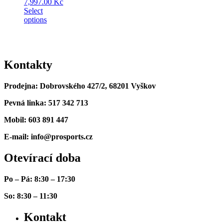
7,997.00
Kč
Select
options
Kontakty
Prodejna: Dobrovského 427/2, 68201 Vyškov
Pevná linka: 517 342 713
Mobil: 603 891 447
E-mail: info@prosports.cz
Otevírací doba
Po – Pá: 8:30 – 17:30
So: 8:30 – 11:30
Kontakt