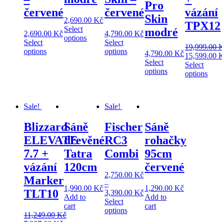
Pro
červené
červené
vázání
Skin
2,690.00
Kč
TPX12
Select
modré
2,690.00
Kč
4,790.00
Kč
options
Select
Select
19,999.00
options
options
4,790.00
Kč
15,599.00
Select
Select
options
options
Sale!
Sale!
Blizzard
Sáně
Fischer
Sáně
ELEVATE
dřevěné
RC3
rohačky
7.7 +
Tatra
Combi
95cm
vázání
120cm
červené
2,750.00
Kč
Marker
–
1,990.00
Kč
1,290.00
Kč
TLT10
3,390.00
Kč
Add to
Add to
Select
cart
cart
options
11,249.00
Kč