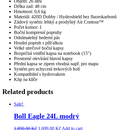
Objem: 26 litrů
Délka zad: 48 cm
Hmotnost: 0,6 kg
Materiál: 420D Dobby / Hydroshield bez fluorokarbonů
Zádový systém: lehký a prodyšný Air Contour™
Počet komor: 1
Boční kompresní popruhy
Odnímatelný bederní pás
Hrudní popruh s píšťalkou
Velké strečové boční kapsy
Bezpečná vnitřní kapsa na notebook (15″)
Prostorné otevírání hlavní kapsy
Přední kapsa se zipem vhodná např. pro mapu
Systém pro uchycení trekových holí
Kompatibilní s hydrovakem
Klip na klíče
Related products
Sale!
Boll Eagle 24L modrý
1,890.00
Kč
1,699.00
Kč
Add to cart