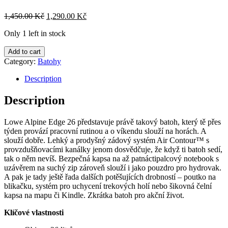
1,450.00
Kč
1,290.00
Kč
Only 1 left in stock
Lowe
Add to cart
Alpine
Category:
Batohy
Edge
26
Description
ebony
-
Description
tm.
šedý
Lowe Alpine Edge 26 představuje právě takový batoh, který tě přes
quantity
týden provází pracovní rutinou a o víkendu slouží na horách. A
slouží dobře. Lehký a prodyšný zádový systém Air Contour™ s
provzdušňovacími kanálky jenom dosvědčuje, že když ti batoh sedí,
tak o něm nevíš. Bezpečná kapsa na až patnáctipalcový notebook s
uzávěrem na suchý zip zároveň slouží i jako pouzdro pro hydrovak.
A pak je tady ještě řada dalších potěšujících drobností – poutko na
blikačku, systém pro uchycení trekových holí nebo šikovná čelní
kapsa na mapu či Kindle. Zkrátka batoh pro akční život.
Klíčové vlastnosti