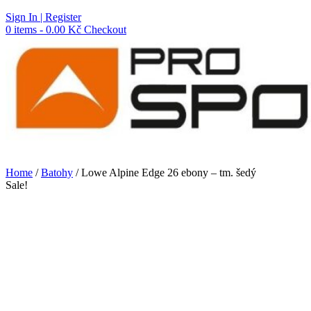
Skip
Sign In | Register
to
0 items - 0.00 Kč
Checkout
content
Home
/
Batohy
/ Lowe Alpine Edge 26 ebony – tm. šedý
Sale!