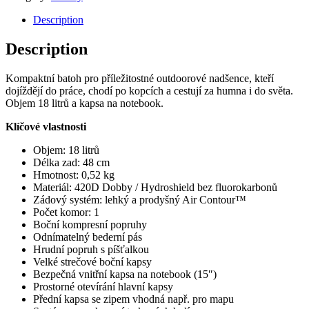
Edge
18
Description
black/
černý
Description
quantity
Kompaktní batoh pro příležitostné outdoorové nadšence, kteří
dojíždějí do práce, chodí po kopcích a cestují za humna i do světa.
Objem 18 litrů a kapsa na notebook.
Klíčové vlastnosti
Objem: 18 litrů
Délka zad: 48 cm
Hmotnost: 0,52 kg
Materiál: 420D Dobby / Hydroshield bez fluorokarbonů
Zádový systém: lehký a prodyšný Air Contour™
Počet komor: 1
Boční kompresní popruhy
Odnímatelný bederní pás
Hrudní popruh s píšťalkou
Velké strečové boční kapsy
Bezpečná vnitřní kapsa na notebook (15″)
Prostorné otevírání hlavní kapsy
Přední kapsa se zipem vhodná např. pro mapu