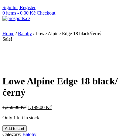
Skip
Sign In | Register
to
0 items - 0.00 Kč
Checkout
content
Home
/
Batohy
/ Lowe Alpine Edge 18 black/černý
Sale!
Lowe Alpine Edge 18 black/
černý
1,350.00
Kč
1,199.00
Kč
Only 1 left in stock
Lowe
Add to cart
Alpine
Category:
Batohy