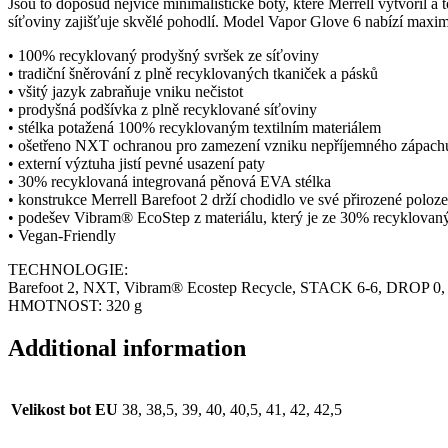
Jsou to doposud nejvíce minimalistické boty, které Merrell vytvořil 
síťoviny zajišťuje skvělé pohodlí. Model Vapor Glove 6 nabízí maxim
• 100% recyklovaný prodyšný svršek ze síťoviny
• tradiční šněrování z plně recyklovaných tkaniček a pásků
• všitý jazyk zabraňuje vniku nečistot
• prodyšná podšívka z plně recyklované síťoviny
• stélka potažená 100% recyklovaným textilním materiálem
• ošetřeno NXT ochranou pro zamezení vzniku nepříjemného zápach
• externí výztuha jistí pevné usazení paty
• 30% recyklovaná integrovaná pěnová EVA stélka
• konstrukce Merrell Barefoot 2 drží chodidlo ve své přirozené poloz
• podešev Vibram® EcoStep z materiálu, který je ze 30% recyklovaný, 
• Vegan-Friendly
TECHNOLOGIE:
Barefoot 2, NXT, Vibram® Ecostep Recycle, STACK 6-6, DROP 0
HMOTNOST: 320 g
Additional information
Velikost bot EU
38, 38,5, 39, 40, 40,5, 41, 42, 42,5