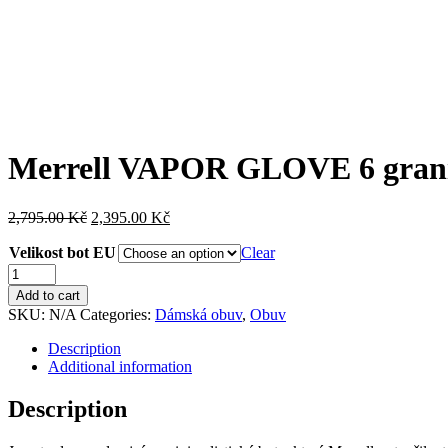
Merrell VAPOR GLOVE 6 granit
2,795.00
Kč
2,395.00
Kč
Velikost bot EU
Clear
Merrell
VAPOR
Add to cart
GLOVE
SKU:
N/A
Categories:
Dámská obuv
,
Obuv
6
granite/fuchsia
Description
quantity
Additional information
Description