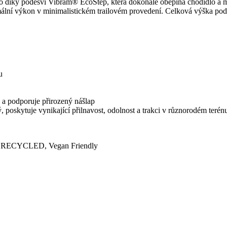
a to díky podešvi Vibram® EcoStep, která dokonale obepíná chodidlo a 
ální výkon v minimalistickém trailovém provedení. Celková výška pode
u
e a podporuje přirozený nášlap
poskytuje vynikající přilnavost, odolnost a trakci v různorodém terén
, RECYCLED, Vegan Friendly