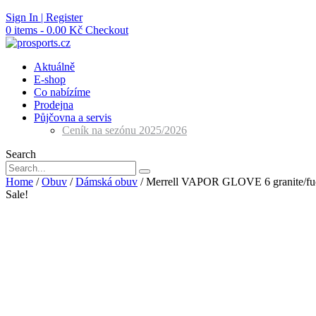
Skip
Sign In | Register
to
0 items - 0.00 Kč
Checkout
content
Aktuálně
E-shop
Co nabízíme
Prodejna
Půjčovna a servis
Ceník na sezónu 2025/2026
Search
Home
/
Obuv
/
Dámská obuv
/ Merrell VAPOR GLOVE 6 granite/fu
Sale!