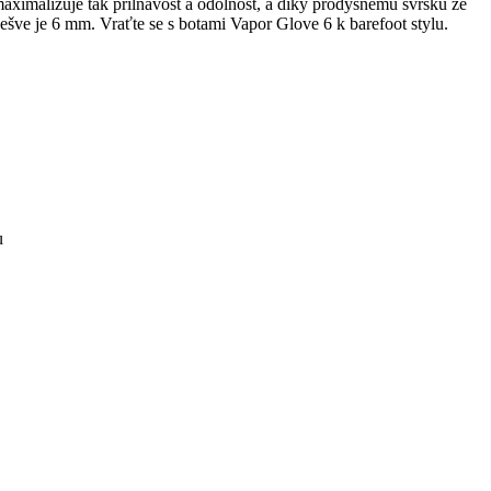
maximalizuje tak přilnavost a odolnost, a díky prodyšnému svršku ze
šve je 6 mm. Vraťte se s botami Vapor Glove 6 k barefoot stylu.
u