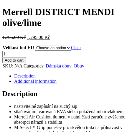
Merrell DISTRICT MENDI
olive/lime
1,795.00
Kč
1,295.00
Kč
Velikost bot EU
Clear
Merrell
DISTRICT
Add to cart
MENDI
SKU:
N/A
Categories:
Dámská obuv
,
Obuv
olive/lime
quantity
Description
Additional information
Description
nastavitelné zapínání na suchý zip
stlačováním tvarovaná EVA stélka potažená mikrovláknem
Merrell Air Cushion tlumení v patní části zaručuje zvýšenou
absorpci nárazů a stabilitu
M-Select™ Grip podešev pro skvělou trakci a přilnavost v