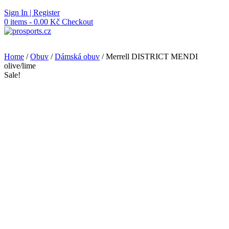
Skip
Sign In | Register
to
0 items - 0.00 Kč
Checkout
content
Home
/
Obuv
/
Dámská obuv
/ Merrell DISTRICT MENDI
olive/lime
Sale!