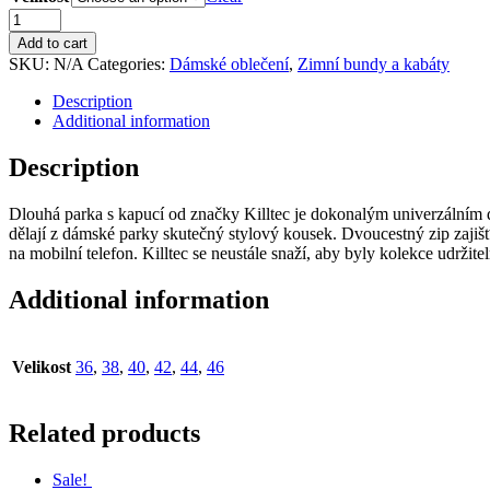
Killtec
kabát
Add to cart
KOW
SKU:
N/A
Categories:
Dámské oblečení
,
Zimní bundy a kabáty
150
-
Description
tmavě
Additional information
žlutá
quantity
Description
Dlouhá parka s kapucí od značky Killtec je dokonalým univerzálním 
dělají z dámské parky skutečný stylový kousek. Dvoucestný zip zajišť
na mobilní telefon. Killtec se neustále snaží, aby byly kolekce udržit
Additional information
Velikost
36
,
38
,
40
,
42
,
44
,
46
Related products
Sale!