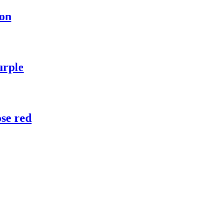
on
rple
e red