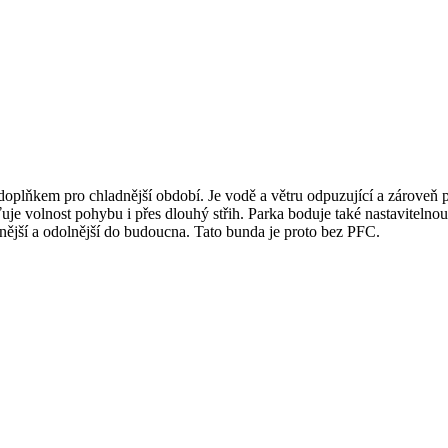
doplňkem pro chladnější období. Je vodě a větru odpuzující a zároveň
uje volnost pohybu i přes dlouhý střih. Parka boduje také nastavitelno
elnější a odolnější do budoucna. Tato bunda je proto bez PFC.