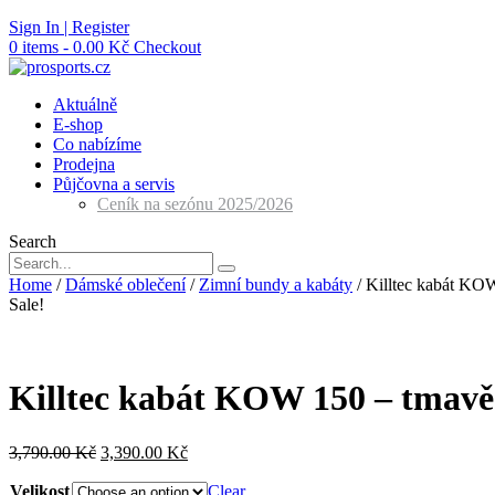
Skip
Sign In | Register
to
0 items - 0.00 Kč
Checkout
content
Aktuálně
E-shop
Co nabízíme
Prodejna
Půjčovna a servis
Ceník na sezónu 2025/2026
Search
Home
/
Dámské oblečení
/
Zimní bundy a kabáty
/ Killtec kabát KOW
Sale!
Killtec kabát KOW 150 – tmavě
3,790.00
Kč
3,390.00
Kč
Velikost
Clear