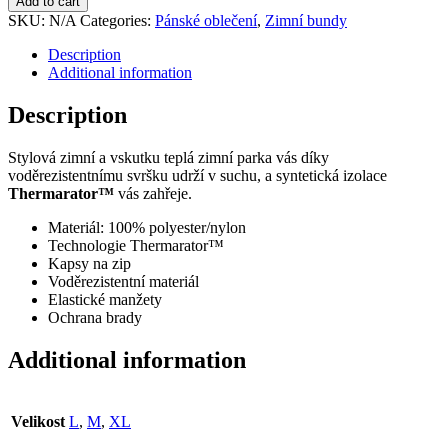
Add to cart
PARKA
SKU:
N/A
Categories:
Pánské oblečení
,
Zimní bundy
-
pánská
Description
zimní
Additional information
bunda
quantity
Description
Stylová zimní a vskutku teplá zimní parka vás díky
voděrezistentnímu svršku udrží v suchu, a syntetická izolace
Thermarator™
vás zahřeje.
Materiál: 100% polyester/nylon
Technologie Thermarator™
Kapsy na zip
Voděrezistentní materiál
Elastické manžety
Ochrana brady
Additional information
Velikost
L
,
M
,
XL