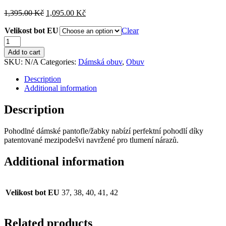
1,395.00
Kč
1,095.00
Kč
Velikost bot EU
Clear
Columbia
Kea
Add to cart
II
SKU:
N/A
Categories:
Dámská obuv
,
Obuv
dámské
pantofle/
Description
žabky
Additional information
quantity
Description
Pohodlné dámské pantofle/žabky nabízí perfektní pohodlí díky
patentované mezipodešvi navržené pro tlumení nárazů.
Additional information
Velikost bot EU
37, 38, 40, 41, 42
Related products