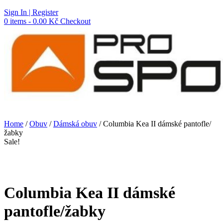
Skip
Sign In | Register
to
0 items - 0.00 Kč
Checkout
content
Home
/
Obuv
/
Dámská obuv
/ Columbia Kea II dámské pantofle/
žabky
Sale!
Columbia Kea II dámské
pantofle/žabky