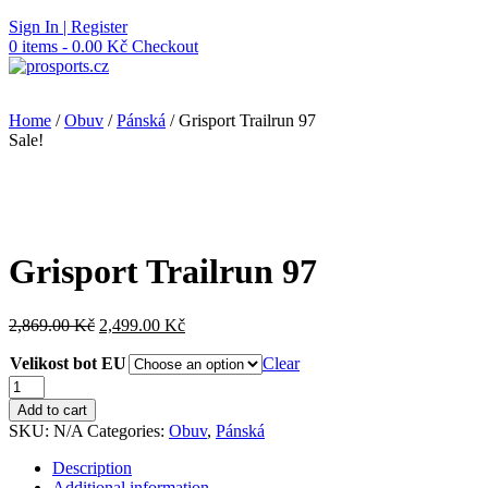
Skip
Sign In | Register
to
0 items - 0.00 Kč
Checkout
content
Home
/
Obuv
/
Pánská
/ Grisport Trailrun 97
Sale!
Grisport Trailrun 97
2,869.00
Kč
2,499.00
Kč
Velikost bot EU
Clear
Grisport
Trailrun
Add to cart
97
SKU:
N/A
Categories:
Obuv
,
Pánská
quantity
Description
Additional information