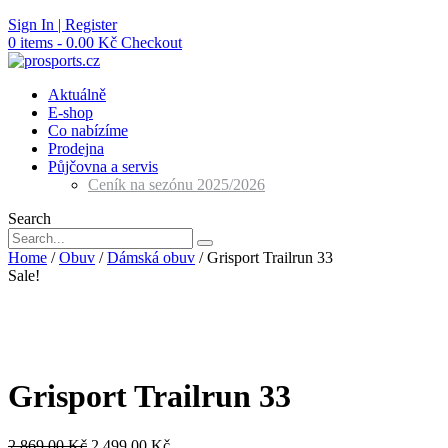
Skip
Sign In | Register
to
0 items - 0.00 Kč
Checkout
content
Aktuálně
E-shop
Co nabízíme
Prodejna
Půjčovna a servis
Ceník na sezónu 2025/2026
Search
Home
/
Obuv
/
Dámská obuv
/ Grisport Trailrun 33
Sale!
Grisport Trailrun 33
2,869.00
Kč
2,499.00
Kč