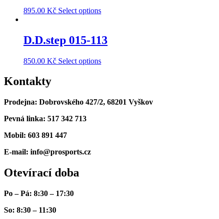
895.00
Kč
Select options
D.D.step 015-113
850.00
Kč
Select options
Kontakty
Prodejna: Dobrovského 427/2, 68201 Vyškov
Pevná linka: 517 342 713
Mobil: 603 891 447
E-mail: info@prosports.cz
Otevírací doba
Po – Pá: 8:30 – 17:30
So: 8:30 – 11:30