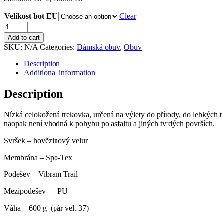
Velikost bot EU
Clear
Grisport
Trailrun
Add to cart
33
SKU:
N/A
Categories:
Dámská obuv
,
Obuv
quantity
Description
Additional information
Description
Nízká celokožená trekovka, určená na výlety do přírody, do lehkých t
naopak není vhodná k pohybu po asfaltu a jiných tvrdých površích.
Svršek – hovězinový velur
Membrána – Spo-Tex
Podešev – Vibram Trail
Mezipodešev – PU
Váha – 600 g (pár vel. 37)