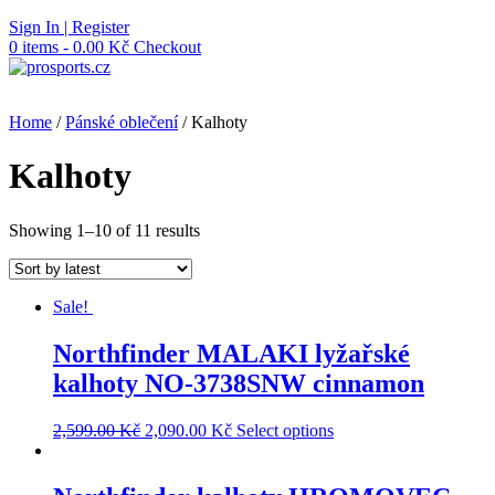
Skip
Sign In | Register
to
0 items - 0.00 Kč
Checkout
content
Home
/
Pánské oblečení
/ Kalhoty
Kalhoty
Showing 1–10 of 11 results
Sale!
Northfinder MALAKI lyžařské
kalhoty NO-3738SNW cinnamon
2,599.00
Kč
2,090.00
Kč
Select options